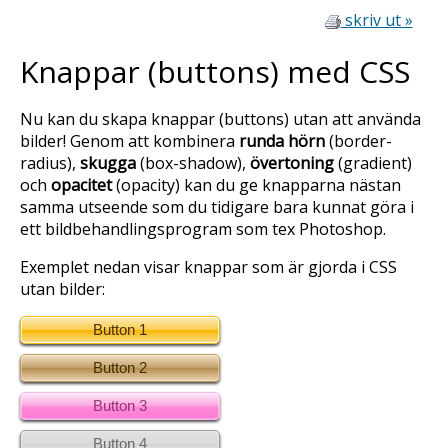
skriv ut »
Knappar (buttons) med CSS
Nu kan du skapa knappar (
buttons
) utan att använda
bilder! Genom att kombinera
runda hörn
(
border-
radius
),
skugga
(
box-shadow
),
övertoning
(
gradient
)
och
opacitet
(
opacity
) kan du ge knapparna nästan
samma utseende som du tidigare bara kunnat göra i
ett bildbehandlingsprogram som tex Photoshop.
Exemplet nedan visar knappar som är gjorda i CSS
utan bilder:
Button 1
Button 2
Button 3
Button 4