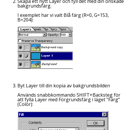
Skapa ett nytt
Layer
och fyll det med din önskade
bakgrundsfärg.
I exemplet har vi valt Blå färg (R=0, G=153,
B=204):
Byt
Layer
till din kopia av bakgrundsbilden
Används snabbkommando SHIFT+Backsteg för
att fylla
Layer
med Förgrundsfärg i läget "Färg"
(
Color
):