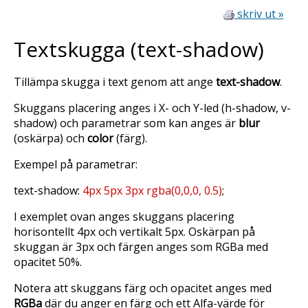
skriv ut »
Textskugga (text-shadow)
Tillämpa skugga i text genom att ange
text-shadow
.
Skuggans placering anges i X- och Y-led (h-shadow, v-
shadow) och parametrar som kan anges är
blur
(oskärpa) och
color
(färg).
Exempel på parametrar:
text-shadow:
4px 5px 3px rgba(0,0,0, 0.5)
;
I exemplet ovan anges skuggans placering
horisontellt 4px och vertikalt 5px. Oskärpan på
skuggan är 3px och färgen anges som RGBa med
opacitet 50%.
Notera att skuggans färg och opacitet anges med
RGBa
där du anger en färg och ett Alfa-värde för