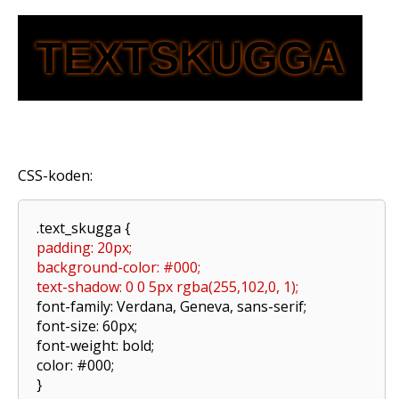
TEXTSKUGGA
CSS-koden:
.text_skugga {
padding: 20px;
background-color: #000;
text-shadow: 0 0 5px rgba(255,102,0, 1);
font-family: Verdana, Geneva, sans-serif;
font-size: 60px;
font-weight: bold;
color: #000;
}