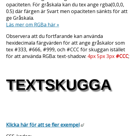
opaciteten. För gråskala kan du tex ange
rgba(0,0,0,
0.5)
där färgen är Svart men opaciteten sänkts för att
ge Gråskala.
Läs mer om RGBa här »
Observera att du fortfarande kan använda
hexidecimala färgvärden för att ange gråskalor som
tex #333, #666, #999, och #CCC för skuggan istället
för att använda RGBa:
text-shadow:
4px 5px 3px
#CCC
;
TEXTSKUGGA
Klicka här för att se fler exempel