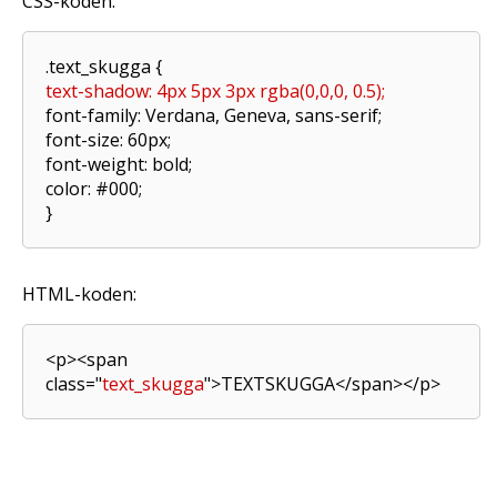
CSS-koden:
.text_skugga {
text-shadow: 4px 5px 3px rgba(0,0,0, 0.5);
font-family: Verdana, Geneva, sans-serif;
font-size: 60px;
font-weight: bold;
color: #000;
}
HTML-koden:
<p><span
class="
text_skugga
">TEXTSKUGGA</span></p>