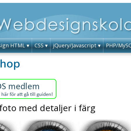
ign HTML
CSS
jQuery/Javascript
PHP/MyS
shop
 foto med detaljer i färg