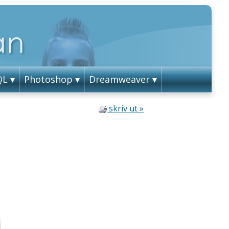
QL
Photoshop
Dreamweaver
skriv ut »