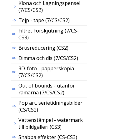
Klona och Lagningspensel
(7/CS/CS2)
Tejp - tape (7/CS/CS2)
Filtret Förskjutning (7/CS-
CS3)
Brusreducering (CS2)
Dimma och dis (7/CS/CS2)
3D-foto - papperskopia
(7/CS/CS2)
Out of bounds - utanför
ramarna (7/CS/CS2)
Pop art, serietidningsbilder
(CS/CS2)
Vattenstämpel - watermark
till bildgalleri (CS3)
Snabba effekter (CS-CS3)