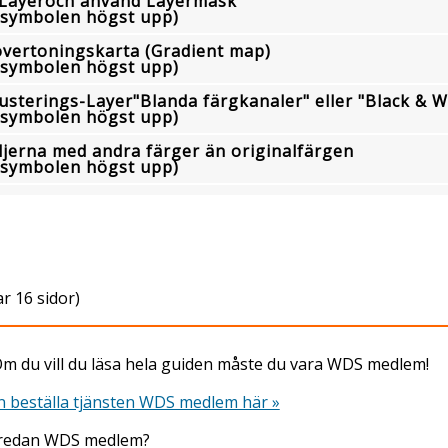
Layer
och använd
Layermask
å symbolen högst upp)
vertoningskarta (Gradient map)
å symbolen högst upp)
usterings-
Layer
"Blanda färgkanaler" eller "Black & W
å symbolen högst upp)
ljerna med andra färger än originalfärgen
å symbolen högst upp)
ar 16 sidor)
m du vill du läsa hela guiden måste du vara WDS medlem!
 beställa tjänsten WDS medlem här »
 redan WDS medlem?