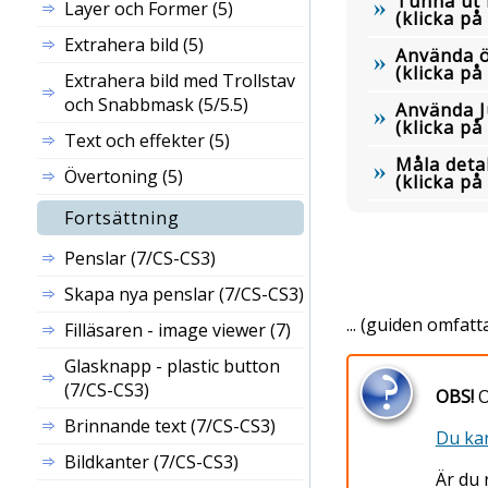
Tunna ut
Layer och Former (5)
(klicka p
Extrahera bild (5)
Använda ö
(klicka p
Extrahera bild med Trollstav
och Snabbmask (5/5.5)
Använda J
(klicka p
Text och effekter (5)
Måla deta
Övertoning (5)
(klicka p
Fortsättning
Penslar (7/CS-CS3)
Skapa nya penslar (7/CS-CS3)
... (guiden omfatt
Filläsaren - image viewer (7)
Glasknapp - plastic button
(7/CS-CS3)
OBS!
O
Brinnande text (7/CS-CS3)
Du kan
Bildkanter (7/CS-CS3)
Är du