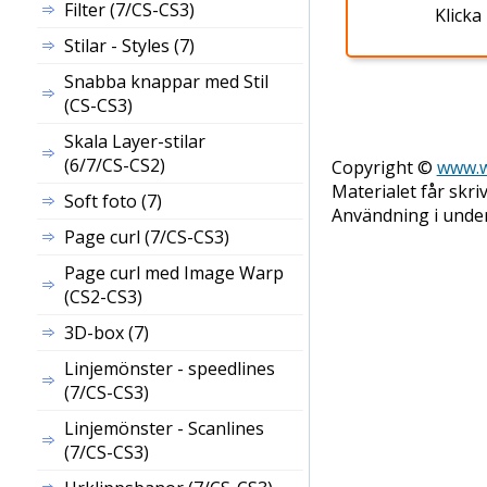
Filter (7/CS-CS3)
Klicka
Stilar - Styles (7)
Snabba knappar med Stil
(CS-CS3)
Skala
Layer
-stilar
(6/7/CS-CS2)
Copyright ©
www.w
Materialet får skri
Soft foto (7)
Användning i underv
Page curl (7/CS-CS3)
Page curl med Image Warp
(CS2-CS3)
3D-box (7)
Linjemönster - speedlines
(7/CS-CS3)
Linjemönster - Scanlines
(7/CS-CS3)