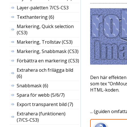
Layer
-paletten 7/CS-CS3
Texthantering (6)
Markering, Quick selection
(CS3)
Markering, Trollstav (CS3)
Markering, Snabbmask (CS3)
Förbättra en markering (CS3)
Extrahera och frilägga bild
(6)
Den här effekten 
som tex "OnMous
Snabbmask (6)
HTML-koden.
Spara för webb (5/6/7)
Export transparent bild (7)
... (guiden omfatt
Extrahera (funktionen)
(7/CS-CS3)