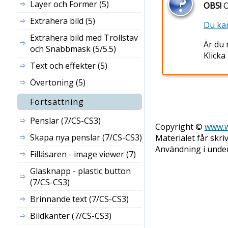
Layer och Former (5)
OBS!
O
Extrahera bild (5)
Du kan
Extrahera bild med Trollstav
Är du
och Snabbmask (5/5.5)
Klicka
Text och effekter (5)
Övertoning (5)
Fortsättning
Penslar (7/CS-CS3)
Copyright ©
www.w
Skapa nya penslar (7/CS-CS3)
Materialet får skri
Användning i underv
Filläsaren - image viewer (7)
Glasknapp - plastic button
(7/CS-CS3)
Brinnande text (7/CS-CS3)
Bildkanter (7/CS-CS3)