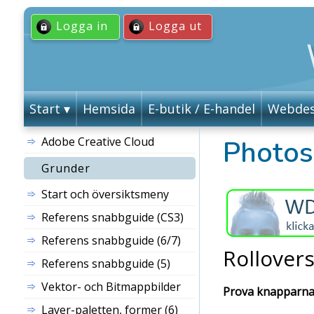
Logga in
Logga ut
Start
Hemsida
E-butik / E-handel
Webdes
Adobe Creative Cloud
Photo
Grunder
Start och översiktsmeny
Referens snabbguide (CS3)
Referens snabbguide (6/7)
Rollover
Referens snabbguide (5)
Vektor- och Bitmappbilder
Prova knapparna
Layer
-paletten, former (6)