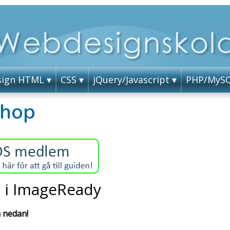
ign HTML
CSS
jQuery/Javascript
PHP/MyS
shop
s i ImageReady
 nedan!