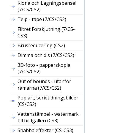
Klona och Lagningspensel
(7/CS/CS2)
Tejp - tape (7/CS/CS2)
Filtret Förskjutning (7/CS-
CS3)
Brusreducering (CS2)
Dimma och dis (7/CS/CS2)
3D-foto - papperskopia
(7/CS/CS2)
Out of bounds - utanför
ramarna (7/CS/CS2)
Pop art, serietidningsbilder
(CS/CS2)
Vattenstämpel - watermark
till bildgalleri (CS3)
Snabba effekter (CS-CS3)