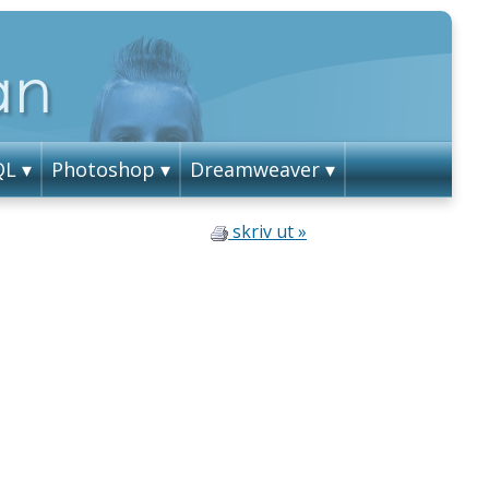
QL
Photoshop
Dreamweaver
skriv ut »