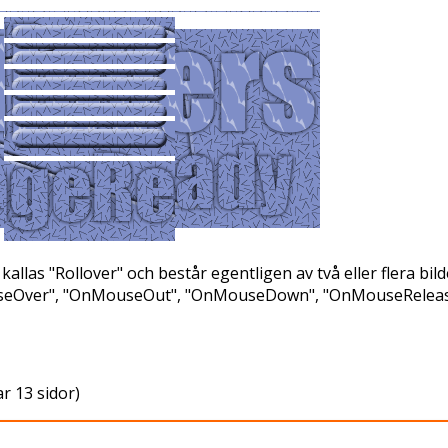
kallas "
Rollover
" och består egentligen av två eller flera bi
eOver", "OnMouseOut", "OnMouseDown", "OnMouseRelease". 
ar 13 sidor)