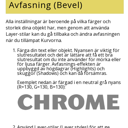
Avfasning (
Bevel
)
Alla inställningar är beroende på vilka färger och
storlek dina objekt har, men genom att använda
Layer
-stilar kan du gå tillbaka och ändra avfasningen
när du tillämpat Kurvorna.
Färga din text eller objekt. Nyansen är viktig för
slutresultatet och det är lättare att få ett bra
slutresultat om du inte använder för mörka eller
för ljusa färger. Avfasnings-effekten är
uppbyggd av högdagrar (
Highlights
) och
skuggor (
Shadows
) och kan då försämras.
Exemplet nedan är färgad i en neutral grå nyans
(R=130, G=130, B=130):
Använd
Layer
-stilar (
Layer styles
) för att ge