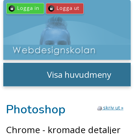
Logga in
Logga ut
Visa huvudmeny
Photoshop
skriv ut »
Chrome - kromade detaljer