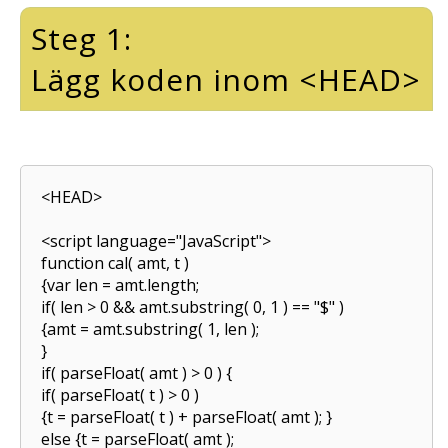
Steg 1:
Lägg koden inom <HEAD>
<HEAD>
<script language="JavaScript">
function cal( amt, t )
{var len = amt.length;
if( len > 0 && amt.substring( 0, 1 ) == "$" )
{amt = amt.substring( 1, len );
}
if( parseFloat( amt ) > 0 ) {
if( parseFloat( t ) > 0 )
{t = parseFloat( t ) + parseFloat( amt ); }
else {t = parseFloat( amt );