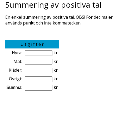
Summering av positiva tal
En enkel summering av positiva tal. OBS! För decimaler
används
punkt
och inte kommatecken.
U t g i f t e r
Hyra:
kr
Mat:
kr
Kläder:
kr
Övrigt:
kr
Summa:
kr