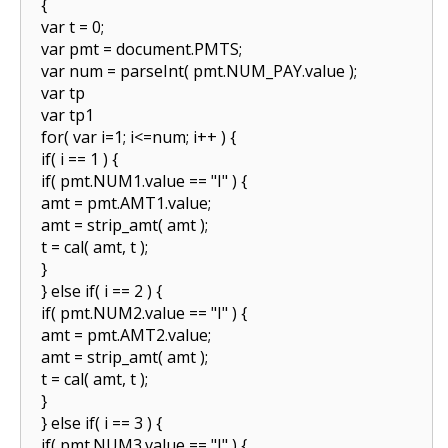
{
var t = 0;
var pmt = document.PMTS;
var num = parseInt( pmt.NUM_PAY.value );
var tp
var tp1
for( var i=1; i<=num; i++ ) {
if( i == 1 ) {
if( pmt.NUM1.value == "I" ) {
amt = pmt.AMT1.value;
amt = strip_amt( amt );
t = cal( amt, t );
}
} else if( i == 2 ) {
if( pmt.NUM2.value == "I" ) {
amt = pmt.AMT2.value;
amt = strip_amt( amt );
t = cal( amt, t );
}
} else if( i == 3 ) {
if( pmt.NUM3.value == "I" ) {