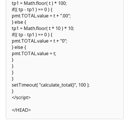
tp1 = Math.floor( t ) * 100;
if(( tp - tp1 ) == 0 ) {
pmt.TOTAL.value = t + ".00";
} else {
tp1 = Math.floor( t * 10 ) * 10;
if(( tp - tp1 ) == 0 ) {
pmt.TOTAL.value = t + "0";
} else {
pmt.TOTAL.value = t;
}
}
}
}
setTimeout( "calculate_total()", 100 );
}
</script>
</HEAD>