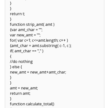
}
}
return t;
}
function strip_amt( amt )
{var amt_char = "";
var new_amt = "";
for( var c=1; c<=amt.length; c++ )
{amt_char = amt.substring( c-1, c );
if( amt_char == "," )
{
//do nothing
} else {
new_amt = new_amt+amt_char;
}
}
amt = new_amt;
return amt;
}
function calculate_total()