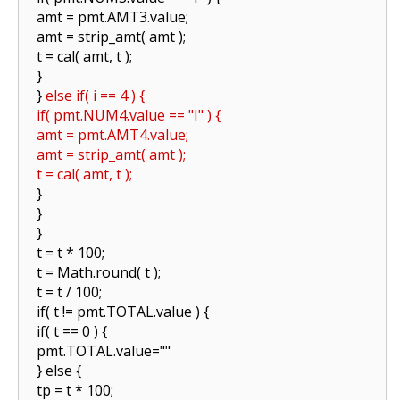
amt = pmt.AMT3.value;
amt = strip_amt( amt );
t = cal( amt, t );
}
}
else if( i == 4 ) {
if( pmt.NUM4.value == "I" ) {
amt = pmt.AMT4.value;
amt = strip_amt( amt );
t = cal( amt, t );
}
}
}
t = t * 100;
t = Math.round( t );
t = t / 100;
if( t != pmt.TOTAL.value ) {
if( t == 0 ) {
pmt.TOTAL.value=""
} else {
tp = t * 100;