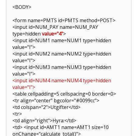
<BODY>
<form name=PMTS id=PMTS method=POST>
<input id=NUM_PAY name=NUM_PAY
type=hidden
value="4"
>
<input id=NUM1 name=NUM1 type=hidden
value="I">
<input id=NUM2 name=NUM2 type=hidden
value="I">
<input id=NUM3 name=NUM3 type=hidden
value="I">
<input id=NUM4 name=NUM4 type=hidden
value="I">
<table cellpadding=5 cellspacing=0 border=0>
<tr align="center" bgcolor="#0099cc">
<td colspan="2">
Utgifter
</td>
<tr>
<td align="right">
Hyra:
</td>
<td> <input id=AMT1 name=AMT1 size=10
onChange="calculate_total()">