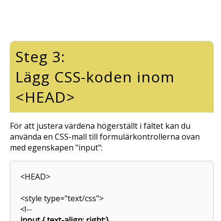
Steg 3:
Lägg CSS-koden inom
<HEAD>
För att justera värdena högerställt i fältet kan du
använda en CSS-mall till formulärkontrollerna ovan
med egenskapen "input":
<HEAD>
<style type="text/css">
<!--
input { text-align: right;}