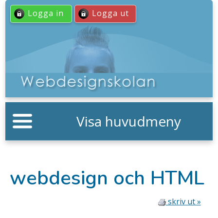
Logga in
Logga ut
Visa huvudmeny
webdesign och HTML
skriv ut »