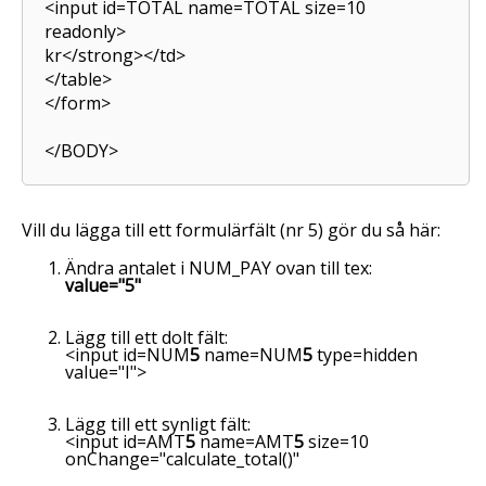
<input id=TOTAL name=TOTAL size=10
readonly>
kr
</strong></td>
</table>
</form>
</BODY>
Vill du lägga till ett formulärfält (nr 5) gör du så här:
Ändra antalet i
NUM_PAY
ovan till tex:
value="5"
Lägg till ett dolt fält:
<input id=NUM
5
name=NUM
5
type=hidden
value="I">
Lägg till ett synligt fält:
<input id=AMT
5
name=AMT
5
size=10
onChange="calculate_total()"