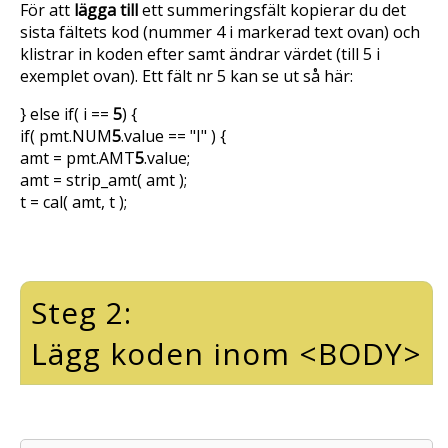
För att
lägga till
ett summeringsfält kopierar du det
sista fältets kod (nummer 4 i markerad text ovan) och
klistrar in koden efter samt ändrar värdet (till 5 i
exemplet ovan). Ett fält nr 5 kan se ut så här:
} else if( i ==
5
) {
if( pmt.NUM
5
.value == "I" ) {
amt = pmt.AMT
5
.value;
amt = strip_amt( amt );
t = cal( amt, t );
Steg 2:
Lägg koden inom <BODY>