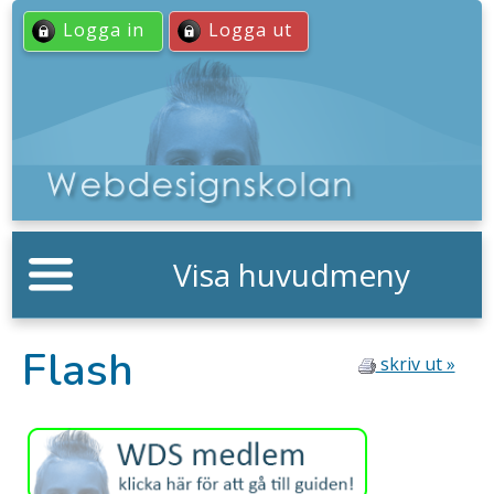
Logga in
Logga ut
Visa huvudmeny
Flash
skriv ut »